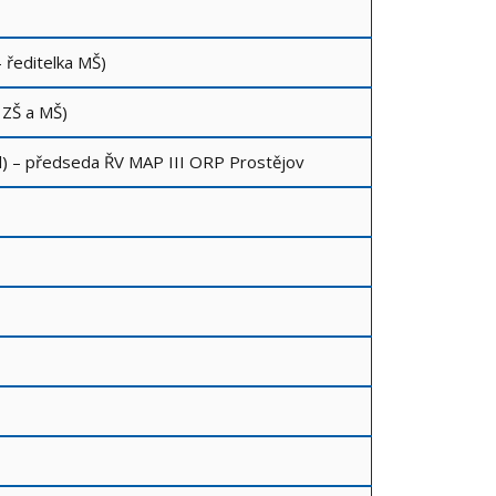
- ředitelka MŠ)
í ZŠ a MŠ)
el) – předseda ŘV MAP III ORP Prostějov