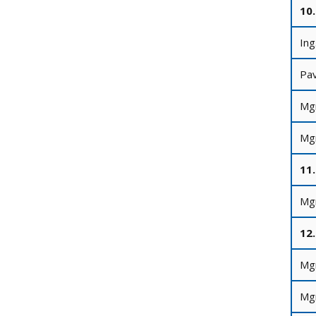
10
Ing
Pav
Mgr
Mgr
11
Mgr
12
Mgr
Mgr