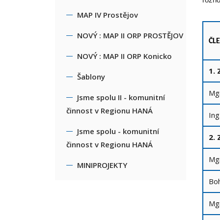
rozho
MAP IV Prostějov
NOVÝ : MAP II ORP PROSTĚJOV
ČL
NOVÝ : MAP II ORP Konicko
1.
Šablony
Mgr
Jsme spolu II - komunitní
činnost v Regionu HANÁ
Ing
Jsme spolu - komunitní
2. 
činnost v Regionu HANÁ
Mgr
MINIPROJEKTY
Boh
Mgr