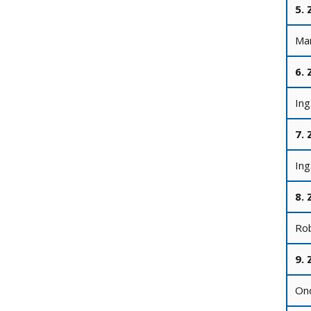
5.
Mar
6.
Ing
7. 
Ing
8. 
Rob
9. 
Ond