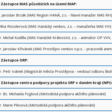
. Zástupce MAS působících na území MAP:
. Jaroslav Brzák (MAS Region HANÁ, z.s. - hlavní manažer MAS RH
lína Rösslerová (MAS Hanácký venkov, z.s. – manažerka MAS HV
. Michal Kuděla (MAS Hanácké Království, z.s. - animátor OP VV
. Jaroslav Křivánek (MAS Prostějov venkov o.p.s. - pracovník ani
. Zástupce ORP:
. Petr Ivánek (Magistrát města Prostějova - vedoucí odboru škols
. Zástupce centra podpory projektu SRP v daném kraji (NPI)
. Bc. Michaela Foglová (Metodická podpora akčního plánování)
. Marie Plevová (Metodická podpora akčního plánování)