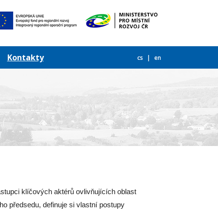
Kontakty
cs
en
tupci klíčových aktérů ovlivňujících oblast
o předsedu, definuje si vlastní postupy