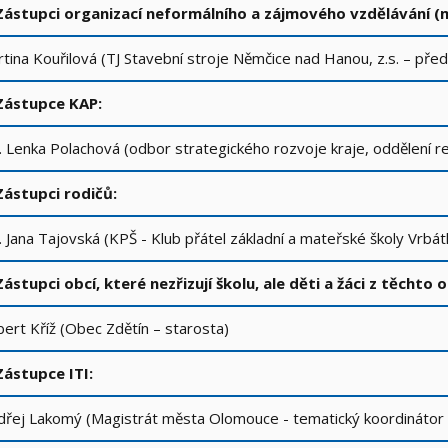
 Zástupci organizací neformálního a zájmového vzdělávání (
tina Kouřilová (TJ Stavební stroje Němčice nad Hanou, z.s. – př
 Zástupce KAP:
. Lenka Polachová (odbor strategického rozvoje kraje, oddělení r
Zástupci rodičů:
. Jana Tajovská (KPŠ - Klub přátel základní a mateřské školy Vrbá
Zástupci obcí, které nezřizují školu, ale děti a žáci z těchto
ert Kříž (Obec Zdětín – starosta)
Zástupce ITI:
řej Lakomý (Magistrát města Olomouce - tematický koordináto