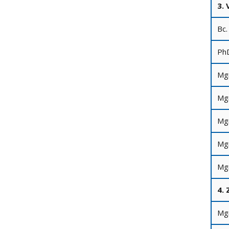
3. 
Bc.
PhD
Mgr
Mgr
Mgr
Mgr
Mgr
4. 
Mgr