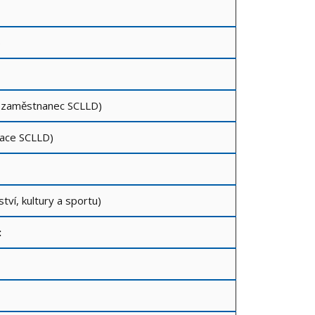
)
)
V, zaměstnanec SCLLD)
mace SCLLD)
tví, kultury a sportu)
: