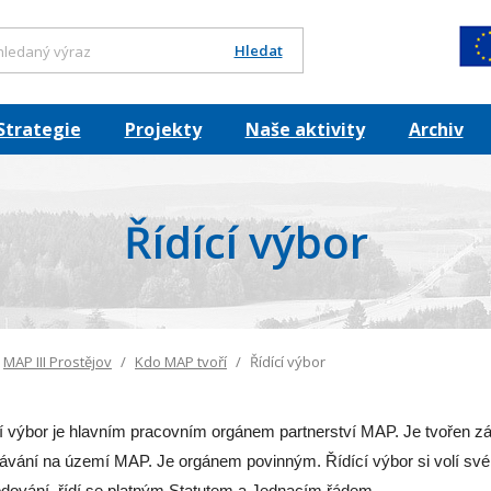
Hledat
Strategie
Projekty
Naše aktivity
Archiv
Řídící výbor
MAP III Prostějov
Kdo MAP tvoří
Řídící výbor
í výbor je hlavním pracovním orgánem partnerství MAP. Je tvořen zás
ávání na území MAP. Je orgánem povinným. Řídící výbor si volí svéh