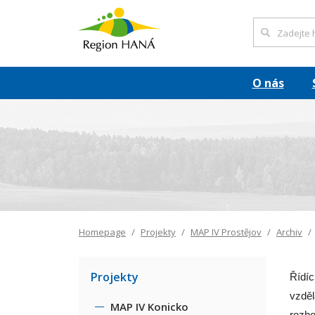
O nás
Homepage
Projekty
MAP IV Prostějov
Archiv
Projekty
Řídíc
vzděl
MAP IV Konicko