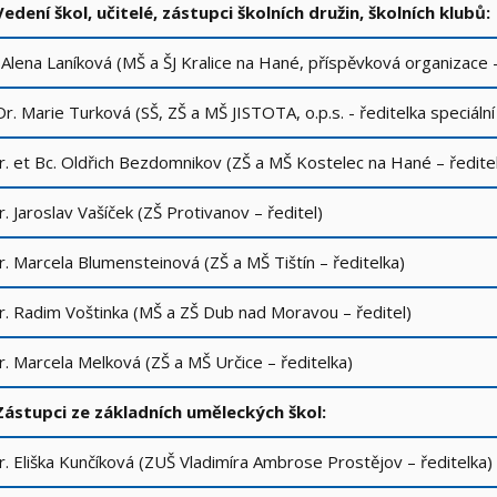
Vedení škol, učitelé, zástupci školních družin, školních klubů:
 Alena Laníková (MŠ a ŠJ Kralice na Hané, příspěvková organizace 
r. Marie Turková (SŠ, ZŠ a MŠ JISTOTA, o.p.s. - ředitelka speciáln
. et Bc. Oldřich Bezdomnikov (ZŠ a MŠ Kostelec na Hané – ředit
. Jaroslav Vašíček (ZŠ Protivanov – ředitel)
. Marcela Blumensteinová (ZŠ a MŠ Tištín – ředitelka)
. Radim Voštinka (MŠ a ZŠ Dub nad Moravou – ředitel)
. Marcela Melková (ZŠ a MŠ Určice – ředitelka)
Zástupci ze základních uměleckých škol:
. Eliška Kunčíková (ZUŠ Vladimíra Ambrose Prostějov – ředitelka)