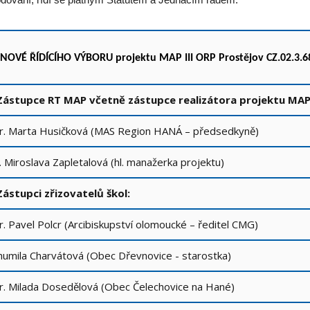
dování, řídí se platným Statutem a Jednacím řádem.
ENO
VÉ ŘÍDÍCÍHO VÝBORU projektu
MAP III ORP Prostějov
CZ.02.3.
 Zástupce RT MAP včetně zástupce realizátora projektu MAP
. Marta Husičková (MAS Region HANÁ – předsedkyně)
. Miroslava Zapletalová (hl. manažerka projektu)
Zástupci zřizovatelů škol:
. Pavel Polcr (Arcibiskupství olomoucké – ředitel CMG)
umila Charvátová (Obec Dřevnovice - starostka)
. Milada Dosedělová (Obec Čelechovice na Hané)