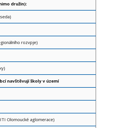
mimo družin):
edseda)
egionálního rozvpje)
tky)
 obcí navštěvují školy v území
r ITI Olomoucké aglomerace)