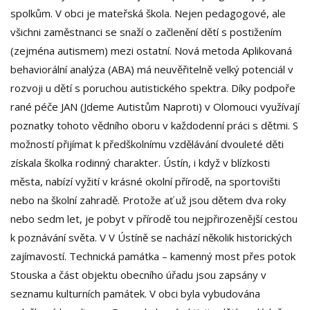
spolkům. V obci je mateřská škola. Nejen pedagogové, ale
všichni zaměstnanci se snaží o začlenění dětí s postižením
(zejména autismem) mezi ostatní. Nová metoda Aplikovaná
behaviorální analýza (ABA) má neuvěřitelně velký potenciál v
rozvoji u dětí s poruchou autistického spektra. Díky podpoře
rané péče JAN (Jdeme Autistům Naproti) v Olomouci využívají
poznatky tohoto vědního oboru v každodenní práci s dětmi. S
možností přijímat k předškolnímu vzdělávání dvouleté děti
získala školka rodinný charakter. Ústín, i když v blízkosti
města, nabízí vyžití v krásné okolní přírodě, na sportovišti
nebo na školní zahradě. Protože ať už jsou dětem dva roky
nebo sedm let, je pobyt v přírodě tou nejpřirozenější cestou
k poznávání světa. V V Ústíně se nachází několik historických
zajímavostí. Technická památka – kamenný most přes potok
Stouska a část objektu obecního úřadu jsou zapsány v
seznamu kulturních památek. V obci byla vybudována