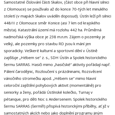
Samostatné číslování části Skalov, (část obce při hlavní silnici
z Olomouce) se používalo až do konce 70-tých let minulého
století (v mapách Skalov uváděn doposud). Ústín leží při silnici
448/II z Olomouce směr Konice (asi 7 km od krajského
města). Katastrální území má rozlohu 442 ha. Průměrná
nadmořská výška obce je 238 m.n.m. Zájem o pozemky je
velký, ale pozemky pro stavbu RD jsou k mání jen
sporadicky. Veškeré kulturní a sportovní dění v Ústíně
zajišťuje „Hébem se“ z. s., SDH Ústín a Spolek historického
šermu SARRAS. Hasiči mimo „hasičské“ aktivity pořádají např.
Pálení čarodějnic, Rozloučení s prázdninami, Rozsvěcení
vánočního stromečku apod. „Hébem se“ mimo hlavní
celoroční zajištění pohybových aktivit (momentálně) pro
seniorky a ženy, pořádá Ústínské kolečko, Turnaj v
pétanque, pro děti Noc s Andersenem. Spolek historického
šermu SARRAS (šermíři) přispívá historickými příběhy, ať již v
samostatných akcích nebo jako doplnění programu jiným