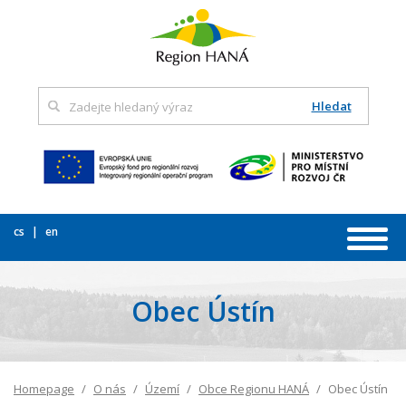
Hledat
cs
en
Obec Ústín
Homepage
O nás
Území
Obce Regionu HANÁ
Obec Ústín