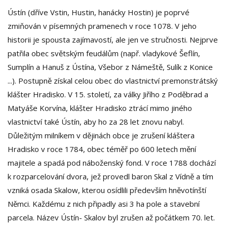
Ústín (dříve Vstin, Hustin, hanácky Hostin) je poprvé
zmiňován v písemných pramenech v roce 1078. V jeho
historii je spousta zajímavostí, ale jen ve stručnosti. Nejprve
patřila obec světským feudálům (např. vladykové Šeflín,
Sumplín a Hanuš z Ústína, Všebor z Námeště, Sulík z Konice
...). Postupně získal celou obec do vlastnictví premonstrátský
klášter Hradisko. V 15. století, za války Jiřího z Poděbrad a
Matyáše Korvína, klášter Hradisko ztrácí mimo jiného
vlastnictví také Ústín, aby ho za 28 let znovu nabyl.
Důležitým milníkem v dějinách obce je zrušení kláštera
Hradisko v roce 1784, obec téměř po 600 letech mění
majitele a spadá pod náboženský fond. V roce 1788 dochází
k rozparcelování dvora, jež provedl baron Skal z Vídně a tím
vzniká osada Skalow, kterou osídlili především hněvotínští
Němci. Každému z nich připadly asi 3 ha pole a stavební
parcela. Název Ústín- Skalov byl zrušen až počátkem 70. let.