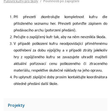
Putovní kufry pro školy
Povinnosti po zapůjčení
Při převzetí zkontrolujte kompletnost kufru dle
přiloženého seznamu her. Převzetí potvrďte zápisem do
předávacího archu (potvrzení předání).
Pečujte o zapůjčený kufr tak, aby na něm nevznikla škoda.
V případě poškození kufru neodpovídající přiměřenému
opotřebení za dobu výpůjčky a v případě ztráty jakékoliv
hry z vypůjčeného kufru se zavazujete uhradit majiteli
aktuální pořizovací cenu poškozeného či ztraceného
materiálu, respektive skutečné náklady na jeho opravu.
Po uplynutí zápůjční doby prosím kontaktujte koordinátora
ohledně předání další škole.
Projekty