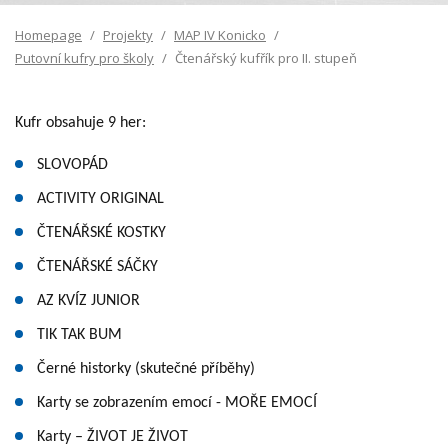
Homepage
Projekty
MAP IV Konicko
Putovní kufry pro školy
Čtenářský kufřík pro II. stupeň
Kufr obsahuje 9 her:
SLOVOPÁD
ACTIVITY ORIGINAL
ČTENÁŘSKÉ KOSTKY
ČTENÁŘSKÉ SÁČKY
AZ KVÍZ JUNIOR
TIK TAK BUM
Černé historky (skutečné příběhy)
Karty se zobrazením emocí - MOŘE EMOCÍ
Karty – ŽIVOT JE ŽIVOT