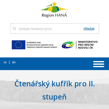
Hledat
cs
en
Čtenářský kufřík pro II.
stupeň