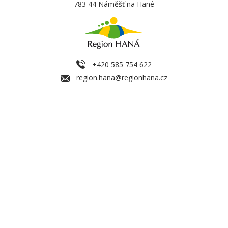
783 44 Náměšť na Hané
+420 585 754 622
region.hana@regionhana.cz