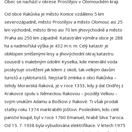
Obec se nachází v okrese Prostějov v Olomouckém kraji.
Od obce Rakůvka je město Konice vzdáleno 5 km
severozápadně, město Prostějov a město Olomouc asi 25
km východně, město Brno asi 70 km jihovýchodně a město
Praha asi 250 km západně. Katastrální výměra obce je 288
ha a nadmořská výška je 432 m n. m. Celý katastr je
obklopen smíšenými lesy a jihovýchodní okraj katastru
sousedí s malebným údolím Kyselka, kde minerální voda
poskytuje osvěžení jak lidem z okolí, tak velkým davům
turistů a cykloturistů. Nejstarší zmínka o obci Rakůvka –
tehdy Moravská Raková, je v roce 1353, kdy ji dal Ondřej z
Krakovce spolu s Německou Rakovou – později Velkou –
svým vnukům Adamu a Bočkovi z Rakové. Ti však prodali
statky roku 1374 markraběti Joštovi. Posledním, kdo celé
panství koupil, byl v roce 1760 Emanuel, hrabě Silva Taroca.
Od 15. 7. 1938 byla vybudována elektrifikace. V letech 1975