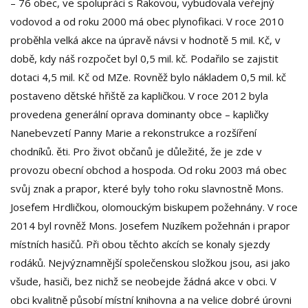
– 76 obec, ve spolupráci s Rakovou, vybudovala veřejný
vodovod a od roku 2000 má obec plynofikaci. V roce 2010
proběhla velká akce na úpravě návsi v hodnotě 5 mil. Kč, v
době, kdy náš rozpočet byl 0,5 mil. kč. Podařilo se zajistit
dotaci 4,5 mil. Kč od MZe. Rovněž bylo nákladem 0,5 mil. kč
postaveno dětské hřiště za kapličkou. V roce 2012 byla
provedena generální oprava dominanty obce – kapličky
Nanebevzetí Panny Marie a rekonstrukce a rozšíření
chodníků. ěti. Pro život občanů je důležité, že je zde v
provozu obecní obchod a hospoda. Od roku 2003 má obec
svůj znak a prapor, které byly toho roku slavnostně Mons.
Josefem Hrdličkou, olomouckým biskupem požehnány. V roce
2014 byl rovněž Mons. Josefem Nuzíkem požehnán i prapor
místních hasičů. Při obou těchto akcích se konaly sjezdy
rodáků. Nejvýznamnější společenskou složkou jsou, asi jako
všude, hasiči, bez nichž se neobejde žádná akce v obci. V
obci kvalitně působí místní knihovna a na velice dobré úrovni