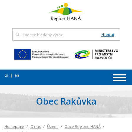
Hledat
cs
en
Obec Rakůvka
Homepage
O nás
Území
Obce Regionu HANÁ