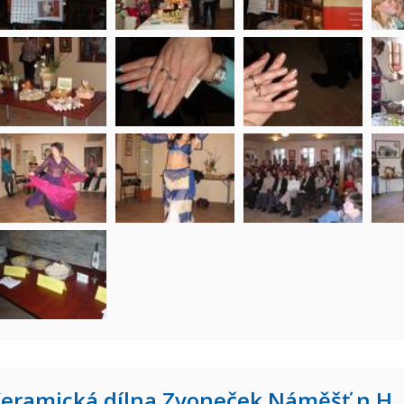
eramická dílna Zvoneček Náměšť n.H.