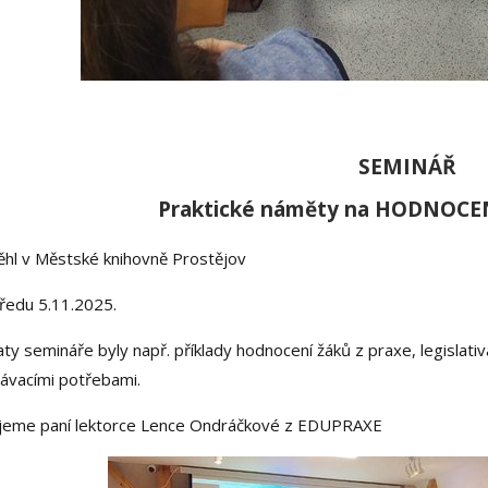
SEMINÁŘ
Praktické náměty na HODNOCEN
ěhl v Městské knihovně Prostějov
tředu 5.11.2025.
y semináře byly např. příklady hodnocení žáků z praxe, legislativa
ávacími potřebami.
jeme paní lektorce Lence Ondráčkové z EDUPRAXE