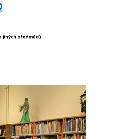
O
do jiných předmětů