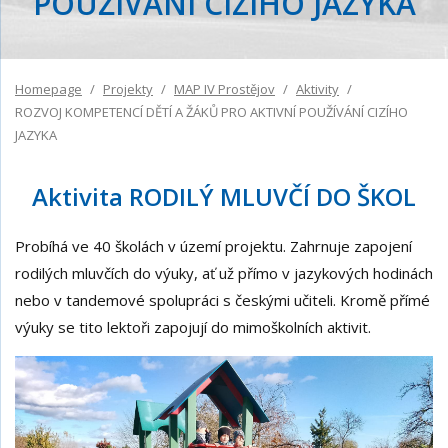
POUŽÍVÁNÍ CIZÍHO JAZYKA
Homepage
Projekty
MAP IV Prostějov
Aktivity
ROZVOJ KOMPETENCÍ DĚTÍ A ŽÁKŮ PRO AKTIVNÍ POUŽÍVÁNÍ CIZÍHO
JAZYKA
Aktivita RODILÝ MLUVČÍ DO ŠKOL
Probíhá ve 40 školách v území projektu. Z
ahrnuje zapojení
rodilých mluvčích do výuky, ať už přímo v jazykových hodinách
nebo v tandemové spolupráci s českými učiteli.
Kromě přímé
výuky se tito lektoři zapojují do mimoškolních aktivit.