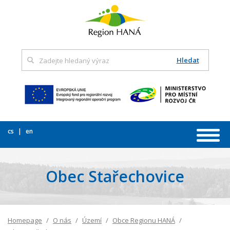
Hledat
cs
en
Obec Stařechovice
Homepage
O nás
Území
Obce Regionu HANÁ