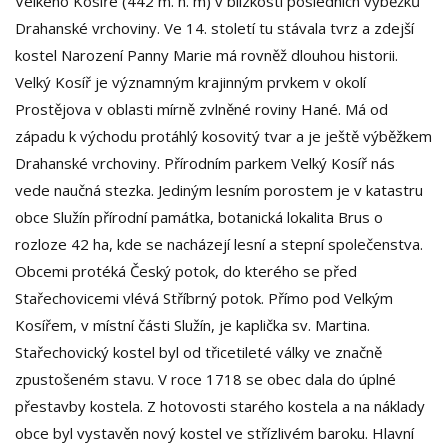
Velkého Kosíře (442 m. n. m) v blízkosti posledních výběžků
Drahanské vrchoviny. Ve 14. století tu stávala tvrz a zdejší
kostel Narození Panny Marie má rovněž dlouhou historii.
Velký Kosíř je významným krajinným prvkem v okolí
Prostějova v oblasti mírně zvlněné roviny Hané. Má od
západu k východu protáhlý kosovitý tvar a je ještě výběžkem
Drahanské vrchoviny. Přírodním parkem Velký Kosíř nás
vede naučná stezka. Jediným lesním porostem je v katastru
obce Služín přírodní památka, botanická lokalita Brus o
rozloze 42 ha, kde se nacházejí lesní a stepní společenstva.
Obcemi protéká Český potok, do kterého se před
Stařechovicemi vlévá Stříbrný potok. Přímo pod Velkým
Kosířem, v místní části Služín, je kaplička sv. Martina.
Stařechovický kostel byl od třicetileté války ve značně
zpustošeném stavu. V roce 1718 se obec dala do úplné
přestavby kostela. Z hotovosti starého kostela a na náklady
obce byl vystavěn nový kostel ve střízlivém baroku. Hlavní