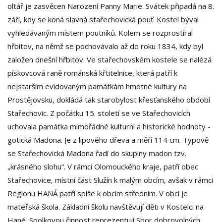
oltář je zasvěcen Narození Panny Marie. Svátek připadá na 8.
září, kdy se koná slavná stařechovická pouť. Kostel býval
vyhledávaným místem poutníků. Kolem se rozprostíral
hřbitov, na němž se pochovávalo až do roku 1834, kdy byl
založen dnešní hřbitov. Ve stařechovském kostele se nalézá
pískovcová raně románská křtitelnice, která patří k
nejstarším evidovaným památkám hmotné kultury na
Prostějovsku, dokládá tak starobylost křesťanského období
Stařechovic. Z počátku 15. století se ve Stařechovicích
uchovala památka mimořádné kulturní a historické hodnoty -
gotická Madona. Je z lipového dřeva a měří 114 cm. Typově
se Stařechovická Madona řadí do skupiny madon tzv.
„krásného slohu“. V rámci Olomouckého kraje, patří obec
Stařechovice, místní část Služín k malým obcím, avšak v rámci
Regionu HANÁ patří spíše k obcím středním. V obci je
mateřská škola. Základní školu navštěvují děti v Kostelci na
Hané. Spolkovou činnost reprezentují Sbor dobrovolných