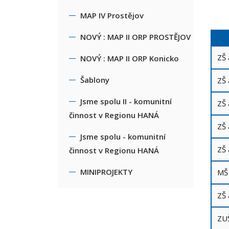
MAP IV Prostějov
NOVÝ : MAP II ORP PROSTĚJOV
ZŠ 
NOVÝ : MAP II ORP Konicko
Šablony
ZŠ 
Jsme spolu II - komunitní
ZŠ 
činnost v Regionu HANÁ
ZŠ
Jsme spolu - komunitní
ZŠ 
činnost v Regionu HANÁ
MINIPROJEKTY
MŠ
ZŠ
ZU