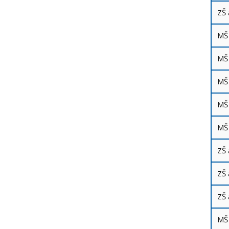
ZŠ 
MŠ
MŠ 
MŠ 
MŠ 
MŠ 
ZŠ 
ZŠ 
ZŠ 
MŠ