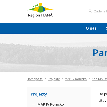
O nás
Par
Homepage
Projekty
MAP IV Konicko
Kdo MAP t
Projekty
Do p
Litov
MAP IV Konicko