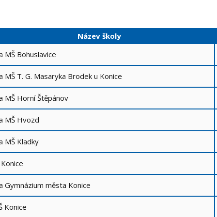
Název školy
a MŠ Bohuslavice
a MŠ T. G. Masaryka Brodek u Konice
a MŠ Horní Štěpánov
 a MŠ Hvozd
a MŠ Kladky
 Konice
 a Gymnázium města Konice
Š Konice