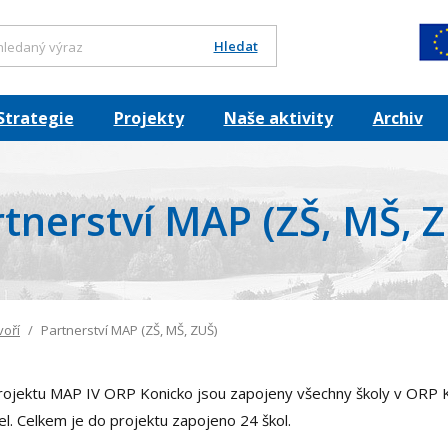
Hledat
Strategie
Projekty
Naše aktivity
Archiv
tnerství MAP (ZŠ, MŠ, 
voří
Partnerství MAP (ZŠ, MŠ, ZUŠ)
rojektu MAP IV ORP Konicko jsou zapojeny všechny školy v ORP K
el. Celkem je do projektu zapojeno 24 škol.