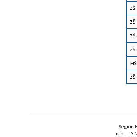
ZŠ 
ZŠ
ZŠ 
ZŠ 
MŠ 
ZŠ 
Region H
nám. T.G.