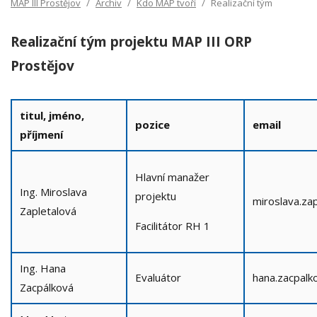
MAP III Prostějov
Archiv
Kdo MAP tvoří
Realizační tým
Realizační tým projektu MAP III ORP
Prostějov
titul, jméno,
pozice
email
příjmení
Hlavní manažer
Ing. Miroslava
projektu
miroslava.za
Zapletalová
Facilitátor RH 1
Ing. Hana
Evaluátor
hana.zacpalk
Zacpálková