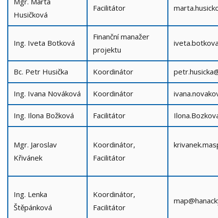
Mgr. Marta
Facilitátor
marta.husick
Husičková
Finanční manažer
Ing. Iveta Botková
iveta.botkov
projektu
Bc. Petr Husička
Koordinátor
petr.husicka
Ing. Ivana Nováková
Koordinátor
ivana.novak
Ing. Ilona Božková
Facilitátor
Ilona.Bozkov
Mgr. Jaroslav
Koordinátor,
krivanek.ma
Křivánek
Facilitátor
Ing. Lenka
Koordinátor,
map@hanacky
Štěpánková
Facilitátor