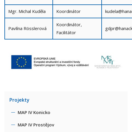
Mgr. Michal Kuděla
Koordinátor
kudela@hanac
Koordinátor,
Pavlína Rösslerová
gdpr@hanack
Facilitátor
Projekty
MAP IV Konicko
MAP IV Prostějov