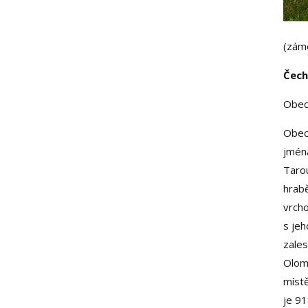
(zám
Čech
Obec
Obec
jména
Tarou
hrabě
vrcho
s jeh
zales
Olomo
místě
je 91