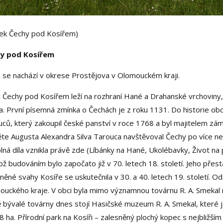
ek Čechy pod Kosířem)
y pod Kosířem
 se nachází v okrese Prostějova v Olomouckém kraji.
 Čechy pod Kosířem leží na rozhraní Hané a Drahanské vrchoviny,
. První písemná zmínka o Čechách je z roku 1131. Do historie obc
ců, který zakoupil české panství v roce 1768 a byl majitelem z
te Augusta Alexandra Silva Tarouca navštěvoval Čechy po více než
lná díla vznikla právě zde (Líbánky na Hané, Ukolébavky, Život n
ož budováním bylo započato již v 70. letech 18. století. Jeho přest
něné svahy Kosíře se uskutečnila v 30. a 40. letech 19. století. 
uckého kraje. V obci byla mimo významnou továrnu R. A. Smekal na 
 bývalé továrny dnes stojí Hasičské muzeum R. A. Smekal, které 
8 ha. Přírodní park na Kosíři – zalesněný plochý kopec s nejbližší