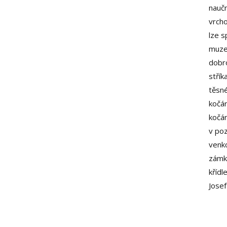
naučn
vrcho
lze s
muzeí
dobr
střík
těsn
kočár
kočá
v poz
venko
zámku
křídl
Josef