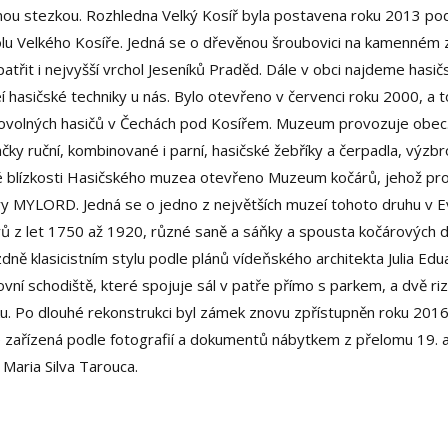
ou stezkou. Rozhledna Velký Kosíř byla postavena roku 2013 pod
lu Velkého Kosíře. Jedná se o dřevěnou šroubovici na kamenném z
patřit i nejvyšší vrchol Jeseníků Praděd. Dále v obci najdeme hasi
 hasičské techniky u nás. Bylo otevřeno v červenci roku 2000, a to
ovolných hasičů v Čechách pod Kosířem. Muzeum provozuje obec. 
ačky ruční, kombinované i parní, hasičské žebříky a čerpadla, výzb
é blízkosti Hasičského muzea otevřeno Muzeum kočárů, jehož pro
y MYLORD. Jedná se o jedno z největších muzeí tohoto druhu v E
rů z let 1750 až 1920, různé saně a sáňky a spousta kočárových
dně klasicistním stylu podle plánů vídeňského architekta Julia 
vní schodiště, které spojuje sál v patře přímo s parkem, a dvě r
. Po dlouhé rekonstrukci byl zámek znovu zpřístupněn roku 2016.
e zařízená podle fotografií a dokumentů nábytkem z přelomu 19. a 
 Maria Silva Tarouca.