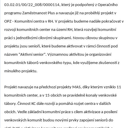
03.02.01/00/22_008/0000114, který je podpořený z Operačního
programu Zaměstnanost Plus a navazuje již na proběhlý projekt v
OPZ - Komunitní centra v RH. V projektu budeme nadále pokračovat v
rozvoji komunitních center na území RH, která rozvíjejí komunitní
práci s jednotlivými cílovými skupinami. Novou cílovou skupinou v
projektu jsou senioři, které budeme aktivovat v rámci činnosti pod
názvem "Aktivní senior". Významnou aktivitou je organizování
komunitních táborů venkovského typu, kde využijeme zkušeností z
minulého projektu.
Projekt navazuje na předchozí projekty MAS, díky kterým vzniklo 11
komunitních center, a v 15 obcích se pravidelně konaly venkovské
tábory. Činnost KC dále rozvíjí a pomáhá rozjet centra v dalších
obcích. Vedle základní komunitní práce s cílem aktivizace a posílení
venkovských komunit budou novými prvky zapojení seniorů do