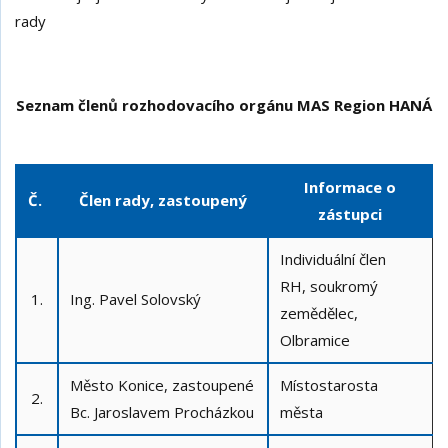
rady
Seznam členů rozhodovacího orgánu MAS Region HANÁ
Informace o
Č.
Člen rady, zastoupený
zástupci
Individuální člen
RH, soukromý
1.
Ing. Pavel Solovský
zemědělec,
Olbramice
Město Konice, zastoupené
Místostarosta
2.
Bc. Jaroslavem Procházkou
města