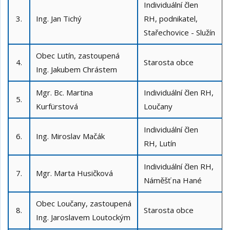
Individuální člen
3.
Ing. Jan Tichý
RH, podnikatel,
Stařechovice - Služín
Obec Lutín, zastoupená
4.
Starosta obce
Ing. Jakubem Chrástem
Mgr. Bc. Martina
Individuální člen RH,
5.
Kurfürstová
Loučany
Individuální člen
6.
Ing. Miroslav Mačák
RH,
Lutín
Individuální člen RH,
7.
Mgr. Marta Husičková
Náměšť na Hané
Obec Loučany, zastoupená
8.
Starosta obce
Ing. Jaroslavem Loutockým