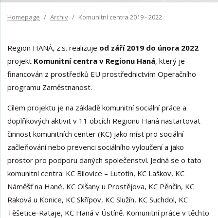
Homepage
Archiv
Komunitní centra 2019 - 2022
Region HANÁ, z.s. realizuje
od září 2019 do února 2022
projekt
Komunitní centra v Regionu Haná
, který je
financován z prostředků EU prostřednictvím Operačního
programu Zaměstnanost.
Cílem projektu je na základě komunitní sociální práce a
doplňkových aktivit v 11 obcích Regionu Haná nastartovat
činnost komunitních center (KC) jako míst pro sociální
začleňování nebo prevenci sociálního vyloučení a jako
prostor pro podporu daných společenství. Jedná se o tato
komunitní centra: KC Bílovice – Lutotín, KC Laškov, KC
Náměšť na Hané, KC Olšany u Prostějova, KC Pěnčín, KC
Raková u Konice, KC Skřípov, KC Služín, KC Suchdol, KC
Těšetice-Rataje, KC Haná v Ústíně. Komunitní práce v těchto