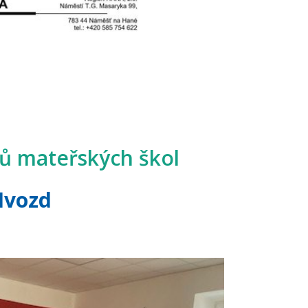
ců mateřských škol
Hvozd