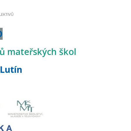
LEKTIVŮ
O
ců mateřských škol
 Lutín